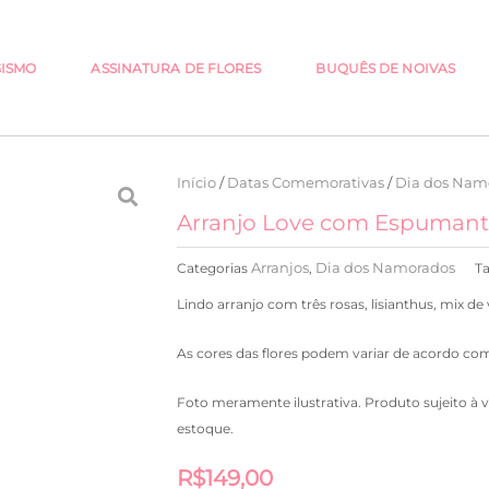
GISMO
ASSINATURA DE FLORES
BUQUÊS DE NOIVAS
Início
/
Datas Comemorativas
/
Dia dos Nam
Arranjo Love com Espuman
Arranjos
Dia dos Namorados
Categorias
,
T
Lindo arranjo com três rosas, lisianthus, mix 
As cores das flores podem variar de acordo com
Foto meramente ilustrativa. Produto sujeito à 
estoque.
R$
149,00