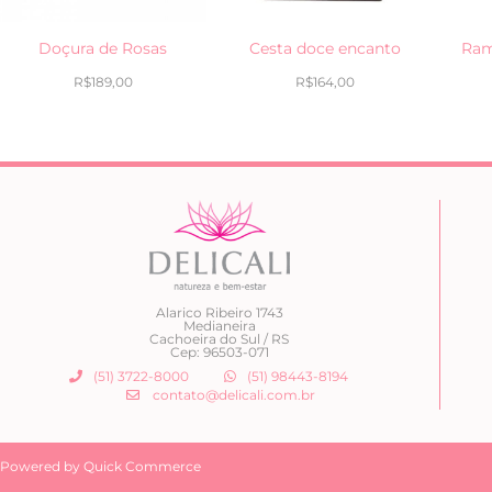
Doçura de Rosas
Cesta doce encanto
Ram
R$
189,00
R$
164,00
Alarico Ribeiro 1743
Medianeira
Cachoeira do Sul / RS
Cep: 96503-071
(51) 3722-8000
(51) 98443-8194
contato@delicali.com.br
Powered by Quick Commerce