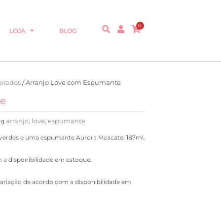
0
LOJA
BLOG
orados
/ Arranjo Love com Espumante
te
arranjo; love; espumante
ag
de verdes e uma espumante Aurora Moscatel 187ml.
 a disponibilidade em estoque.
variação de acordo com a disponibilidade em