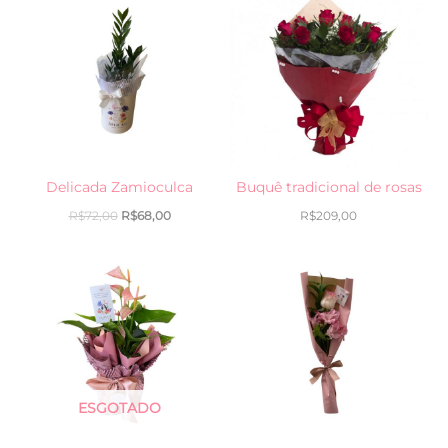
preço
preço
original
atual
era:
é:
R$72,00.
R$68,00.
Delicada Zamioculca
Buquê tradicional de rosas
R$
72,00
R$
68,00
R$
209,00
ESGOTADO