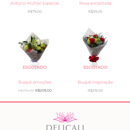
Antúrio Mulher Especial
Rosa encantada
R$
79,00
R$
39,00
O
O
preço
preço
original
atual
era:
é:
R$274,00.
R$209,00.
ESGOTADO
ESGOTADO
Buquê emoções
Buquê inspiração
R$
274,00
R$
209,00
R$
219,00